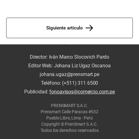
Siguiente artículo
Director: Iván Marco Slocovich Pardo
Editor Web: Johana Liz Ugaz Oscanoa
johana.ugaz@prensmart.pe
Teléfono: (+511) 311 6500
Publicidad:
fonoavisos@comercio.com.pe
PRENSMART S.A.C.
Prensmart Calle Paracas #532
Pueblo Libre, Lima - Perú
Copyright © PrenSmart S.A.C.
Todos los derechos reservados