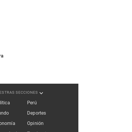
ra
ESTRAS SECCIONES
ítica
Perú
ndo
Deportes
onomía
Opinión