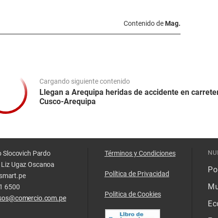
Contenido de
Mag.
Cargando siguiente contenido
Llegan a Arequipa heridas de accidente en carrete
Cusco-Arequipa
NU
o Slocovich Pardo
Términos y Condiciones
 Liz Ugaz Oscanoa
Pol
Política de Privacidad
smart.pe
Mu
11 6500
Politica de Cookies
isos@comercio.com.pe
Ec