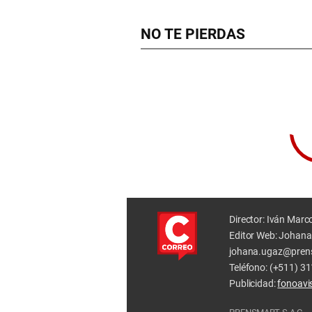
NO TE PIERDAS
Director: Iván Marc
Editor Web: Johana
johana.ugaz@pren
Teléfono: (+511) 3
Publicidad:
fonoav