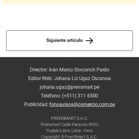
Siguiente artículo
Director: Iván Marco Slocovich Pardo
Editor Web: Johana Liz Ugaz Oscanoa
johana.ugaz@prensmart.pe
Teléfono: (+511) 311 6500
Publicidad:
fonoavisos@comercio.com.pe
PRENSMART S.A.C.
Prensmart Calle Paracas #532
Pueblo Libre, Lima - Perú
Copyright © PrenSmart S.A.C.