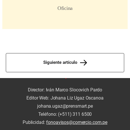
Siguiente artículo
Director: Iván Marco Slocovich Pardo
Editor Web: Johana Liz Ugaz Oscanoa
johana.ugaz@prensmart.pe
Teléfono: (+511) 311 6500
Publicidad:
fonoavisos@comercio.com.pe