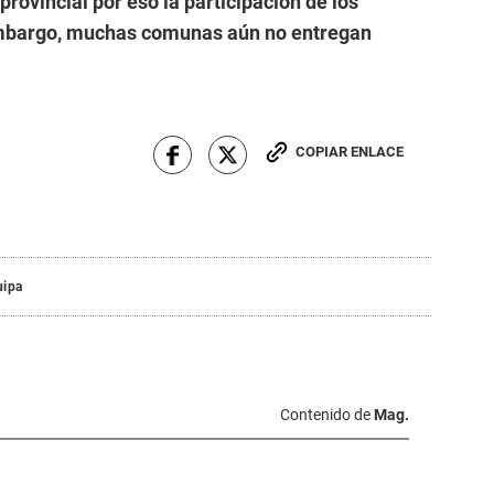
provincial por eso la participación de los
embargo, muchas comunas aún no entregan
COPIAR ENLACE
uipa
Contenido de
Mag.