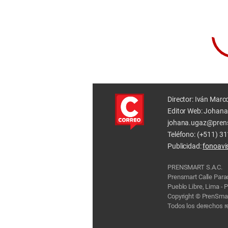
Director: Iván Marc
Editor Web: Johana
johana.ugaz@pren
Teléfono: (+511) 3
Publicidad:
fonoav
PRENSMART S.A.C.
Prensmart Calle Par
Pueblo Libre, Lima - 
Copyright © PrenSmar
Todos los derechos 