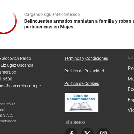
Cargando siguiente contenido
Delincuentes armados maniatan a familia y roban 
pertenencias en Majes
NU
o Slocovich Pardo
Términos y Condiciones
 Liz Ugaz Oscanoa
Pol
Política de Privacidad
smart.pe
Mu
11 6500
Politica de Cookies
isos@comercio.com.pe
Ec
Es
acas #532
Perú
Vi
t S.A.C.
reservados
SÍGUENOS