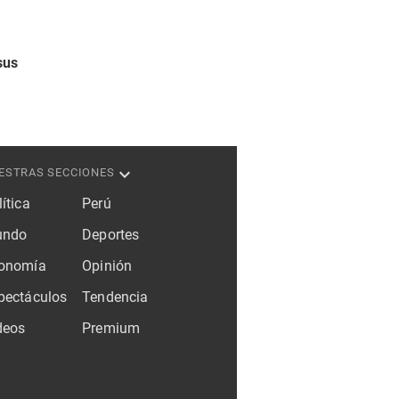
sus
ESTRAS SECCIONES
ítica
Perú
ndo
Deportes
onomía
Opinión
pectáculos
Tendencia
deos
Premium