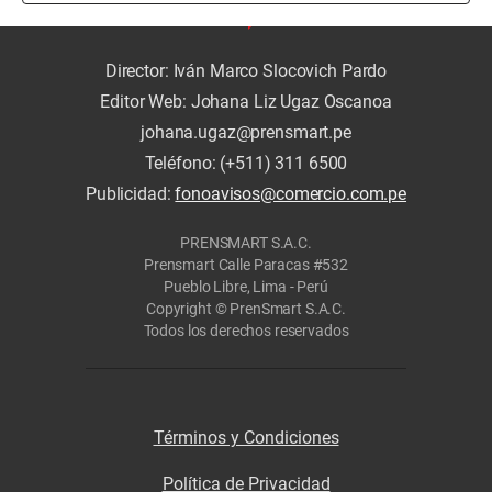
Director: Iván Marco Slocovich Pardo
Editor Web: Johana Liz Ugaz Oscanoa
johana.ugaz@prensmart.pe
Teléfono: (+511) 311 6500
Publicidad:
fonoavisos@comercio.com.pe
PRENSMART S.A.C.
Prensmart Calle Paracas #532
Pueblo Libre, Lima - Perú
Copyright © PrenSmart S.A.C.
Todos los derechos reservados
Términos y Condiciones
Política de Privacidad