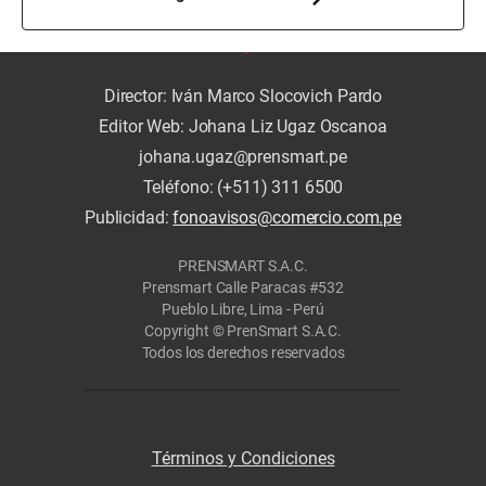
Director: Iván Marco Slocovich Pardo
Editor Web: Johana Liz Ugaz Oscanoa
johana.ugaz@prensmart.pe
Teléfono: (+511) 311 6500
Publicidad:
fonoavisos@comercio.com.pe
PRENSMART S.A.C.
Prensmart Calle Paracas #532
Pueblo Libre, Lima - Perú
Copyright © PrenSmart S.A.C.
Todos los derechos reservados
Términos y Condiciones