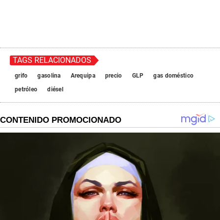
TAGS RELACIONADOS
grifo
gasolina
Arequipa
precio
GLP
gas doméstico
petróleo
diésel