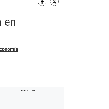
a en
 Economía