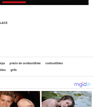
NLACE
uipa
precio de combustibles
conbustibles
róleo
grifo