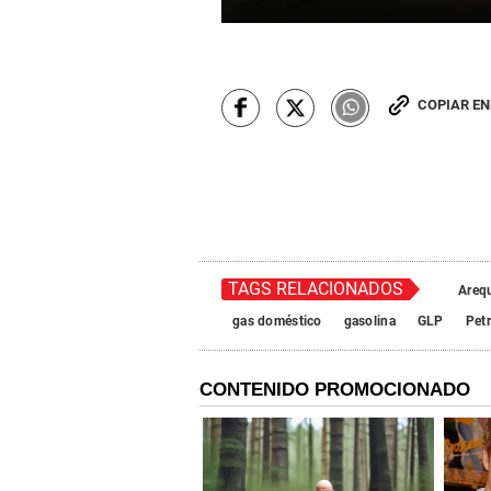
COPIAR E
TAGS RELACIONADOS
Areq
gas doméstico
gasolina
GLP
Pet