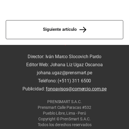
Siguiente artículo
Director: Iván Marco Slocovich Pardo
Editor Web: Johana Liz Ugaz Oscanoa
johana.ugaz@prensmart.pe
Teléfono: (+511) 311 6500
Publicidad:
fonoavisos@comercio.com.pe
PRENSMART S.A.C.
Prensmart Calle Paracas #532
Pueblo Libre, Lima - Perú
Copyright © PrenSmart S.A.C.
Todos los derechos reservados