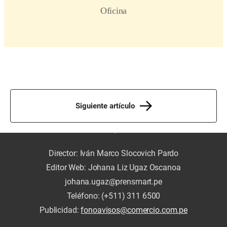
Siguiente artículo
Director: Iván Marco Slocovich Pardo
Editor Web: Johana Liz Ugaz Oscanoa
johana.ugaz@prensmart.pe
Teléfono: (+511) 311 6500
Publicidad:
fonoavisos@comercio.com.pe