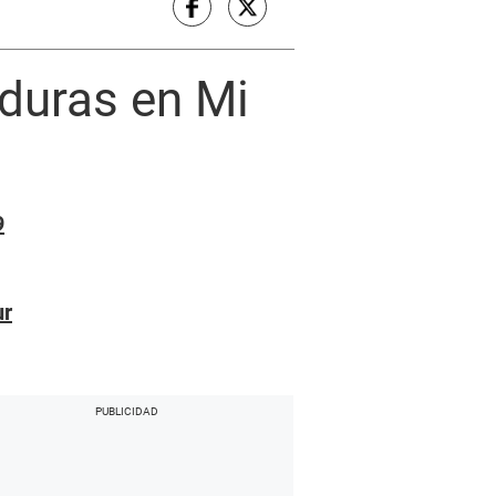
rduras en Mi
9
ur