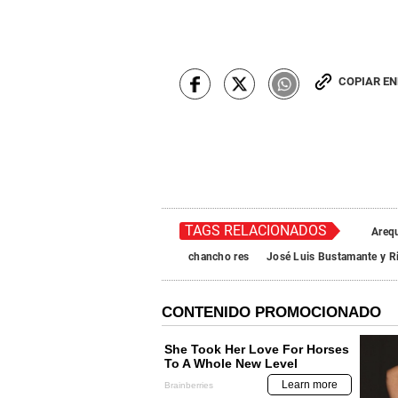
COPIAR E
TAGS RELACIONADOS
Areq
chancho res
José Luis Bustamante y R