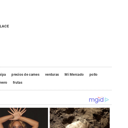
NLACE
uipa
precios de carnes
verduras
Mi Mercado
pollo
ivero
frutas