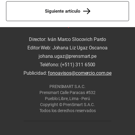
Siguiente artículo
Director: Iván Marco Slocovich Pardo
Editor Web: Johana Liz Ugaz Oscanoa
johana.ugaz@prensmart.pe
Teléfono: (+511) 311 6500
Publicidad:
fonoavisos@comercio.com.pe
PRENSMART S.A.C.
Prensmart Calle Paracas #532
Pueblo Libre, Lima - Perú
Copyright © PrenSmart S.A.C.
Todos los derechos reservados