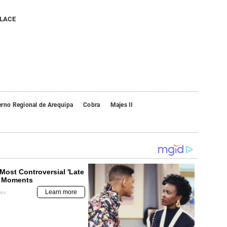
NLACE
erno Regional de Arequipa
Cobra
Majes II