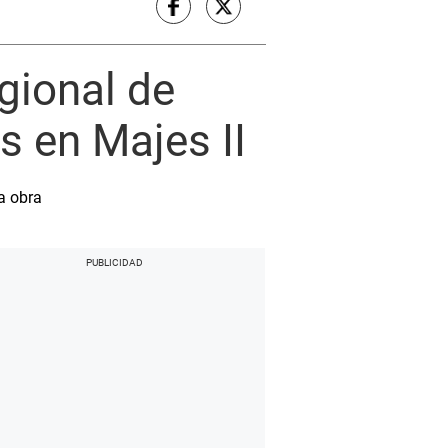
gional de
s en Majes II
a obra