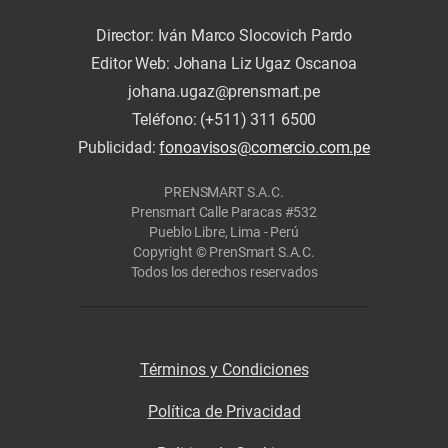
Director: Iván Marco Slocovich Pardo
Editor Web: Johana Liz Ugaz Oscanoa
johana.ugaz@prensmart.pe
Teléfono: (+511) 311 6500
Publicidad:
fonoavisos@comercio.com.pe
PRENSMART S.A.C.
Prensmart Calle Paracas #532
Pueblo Libre, Lima - Perú
Copyright © PrenSmart S.A.C.
Todos los derechos reservados
Términos y Condiciones
Política de Privacidad