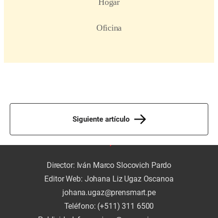
Siguiente artículo
Director: Iván Marco Slocovich Pardo
Editor Web: Johana Liz Ugaz Oscanoa
johana.ugaz@prensmart.pe
Teléfono: (+511) 311 6500