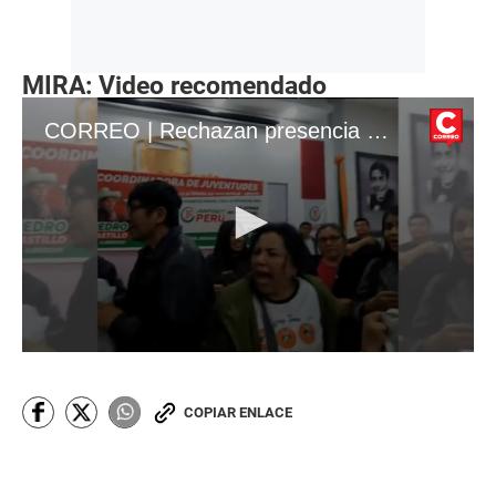
MIRA: Video recomendado
CORREO | Rechazan presencia de la esposa del gobernador de Arequipa
0
s
e
c
COPIAR ENLACE
o
n
d
s