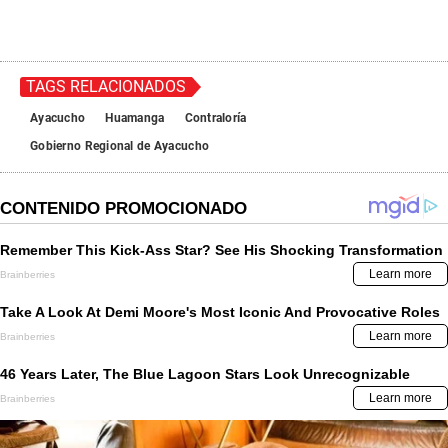
o
f
4
0
s
e
TAGS RELACIONADOS
c
o
Ayacucho
Huamanga
Contraloría
n
Gobierno Regional de Ayacucho
d
s