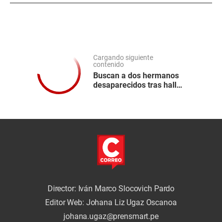
Cargando siguiente
contenido
Buscan a dos hermanos
desaparecidos tras hallar
su vivienda revuelta en
Huamanga
Director: Iván Marco Slocovich Pardo
Editor Web: Johana Liz Ugaz Oscanoa
johana.ugaz@prensmart.pe