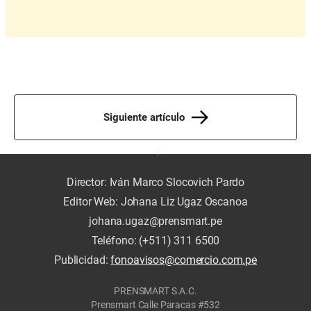
Siguiente artículo
Director: Iván Marco Slocovich Pardo
Editor Web: Johana Liz Ugaz Oscanoa
johana.ugaz@prensmart.pe
Teléfono: (+511) 311 6500
Publicidad:
fonoavisos@comercio.com.pe
PRENSMART S.A.C.
Prensmart Calle Paracas #532