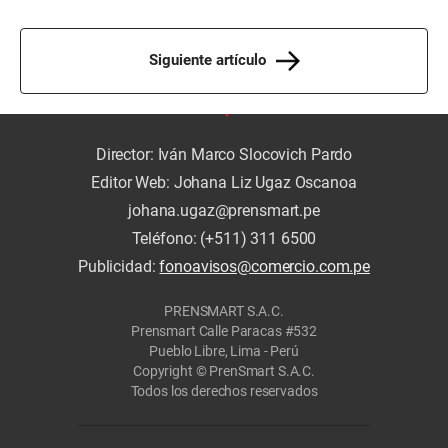
Siguiente artículo
Director: Iván Marco Slocovich Pardo
Editor Web: Johana Liz Ugaz Oscanoa
johana.ugaz@prensmart.pe
Teléfono: (+511) 311 6500
Publicidad:
fonoavisos@comercio.com.pe
PRENSMART S.A.C.
Prensmart Calle Paracas #532
Pueblo Libre, Lima - Perú
Copyright © PrenSmart S.A.C.
Todos los derechos reservados