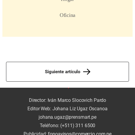
Siguiente artículo
Director: Iván Marco Slocovich Pardo
Editor Web: Johana Liz Ugaz Oscanoa
johana.ugaz@prensmart.pe
Teléfono: (+511) 311 6500
Publicidad:
fonoavisos@comercio.com.pe