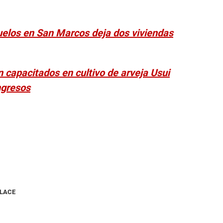
uelos en San Marcos deja dos viviendas
 capacitados en cultivo de arveja Usui
ngresos
NLACE