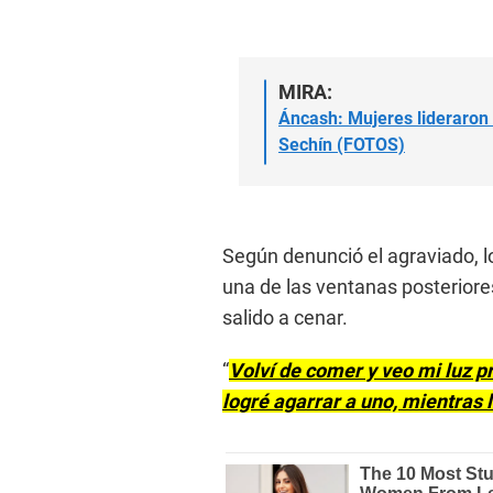
MIRA:
Áncash: Mujeres lideraron 
Sechín (FOTOS)
Según denunció el agraviado, lo
una de las ventanas posteriore
salido a cenar.
“
Volví de comer y veo mi luz p
logré agarrar a uno, mientras 