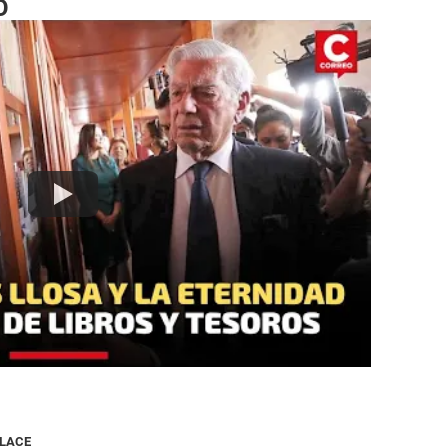
O
NLACE