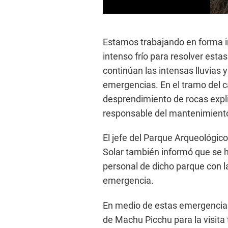
0
s
e
Estamos trabajando en forma int
c
o
intenso frío para resolver est
n
d
continúan las intensas lluvias 
s
o
emergencias. En el tramo del 
f
desprendimiento de rocas expl
1
9
responsable del mantenimient
s
e
c
El jefe del Parque Arqueológic
o
n
Solar también informó que se h
d
s
personal de dicho parque con l
V
emergencia.
o
l
u
m
En medio de estas emergencias
e
de Machu Picchu para la visita t
9