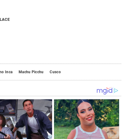
NLACE
no Inca
Machu Picchu
Cusco