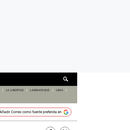
Cuadro
de
búsqueda
LA LIBERTAD
LAMBAYEQUE
LIMA
Añadir
Correo
como fuente preferida en