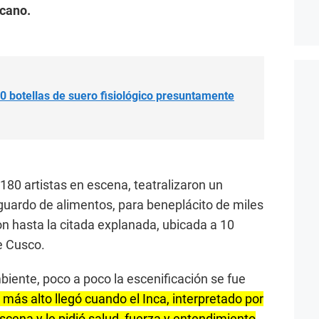
icano.
 botellas de suero fisiológico presuntamente
180 artistas en escena, teatralizaron un
sguardo de alimentos, para beneplácito de miles
ron hasta la citada explanada, ubicada a 10
e Cusco.
biente, poco a poco la escenificación se fue
 más alto llegó cuando el Inca, interpretado por
escena y le pidió salud, fuerza y entendimiento