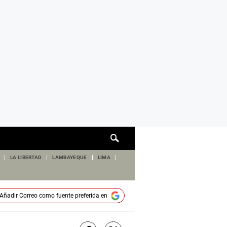
Cuadro
de
búsqueda
LA LIBERTAD
LAMBAYEQUE
LIMA
Añadir
Correo
como fuente preferida en