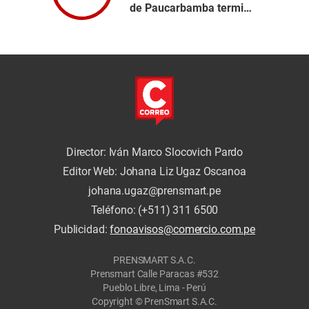
de Paucarbamba termina
en momentos de tensión
Director: Iván Marco Slocovich Pardo
Editor Web: Johana Liz Ugaz Oscanoa
johana.ugaz@prensmart.pe
Teléfono: (+511) 311 6500
Publicidad:
fonoavisos@comercio.com.pe
PRENSMART S.A.C.
Prensmart Calle Paracas #532
Pueblo Libre, Lima - Perú
Copyright © PrenSmart S.A.C.