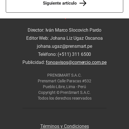
Siguiente artículo
Director: Iván Marco Slocovich Pardo
Editor Web: Johana Liz Ugaz Oscanoa
johana.ugaz@prensmart.pe
Teléfono: (+511) 311 6500
Publicidad:
fonoavisos@comercio.com.pe
PRENSMART S.A.C.
Prensmart Calle Paracas #532
Pueblo Libre, Lima - Perú
Copyright © PrenSmart S.A.C.
Todos los derechos reservados
Términos y Condiciones