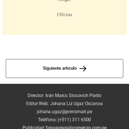
Siguiente artículo
Director: Iván Marco Slocovich Pardo
Editor Web: Johana Liz Ugaz Oscanoa
johana.ugaz@prensmart.pe
Teléfono: (+511) 311 6500
Publicidad:
fonoavisos@comercio.com.pe