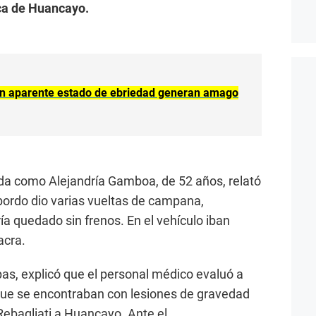
ica de Huancayo.
en aparente estado de ebriedad generan amago
ada como Alejandría Gamboa, de 52 años, relató
 bordo dio varias vueltas de campana,
 quedado sin frenos. En el vehículo iban
acra.
pas, explicó que el personal médico evaluó a
s que se encontraban con lesiones de gravedad
 Rebagliati a Huancayo. Ante el