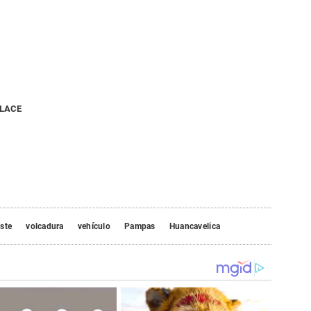
NLACE
ste
volcadura
vehículo
Pampas
Huancavelica