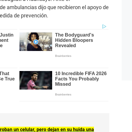
 de ambulancias dijo que recibieron el apoyo de
edida de prevención.
oban un celular, pero dejan en su huida una