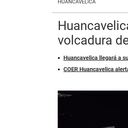
HUANCAVELICA
Huancavelica
volcadura d
Huancavelica llegará a s
COER Huancavelica alerta