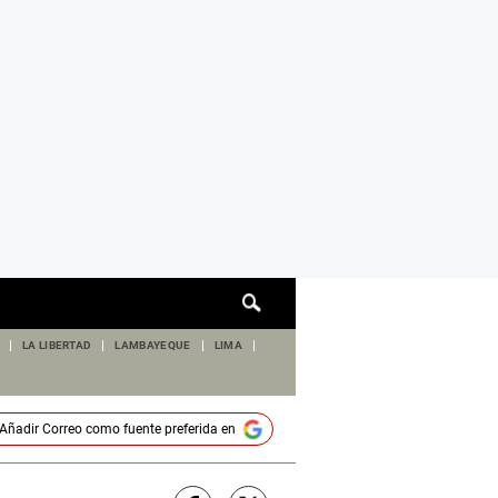
Cuadro
de
búsqueda
LA LIBERTAD
LAMBAYEQUE
LIMA
Añadir
Correo
como fuente preferida en