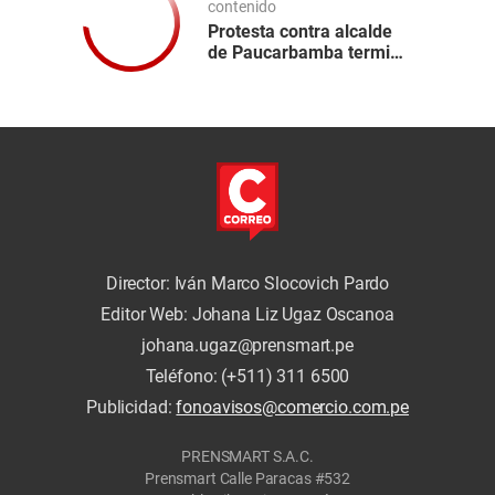
contenido
Protesta contra alcalde
de Paucarbamba termina
en momentos de tensión
Director: Iván Marco Slocovich Pardo
Editor Web: Johana Liz Ugaz Oscanoa
johana.ugaz@prensmart.pe
Teléfono: (+511) 311 6500
Publicidad:
fonoavisos@comercio.com.pe
PRENSMART S.A.C.
Prensmart Calle Paracas #532