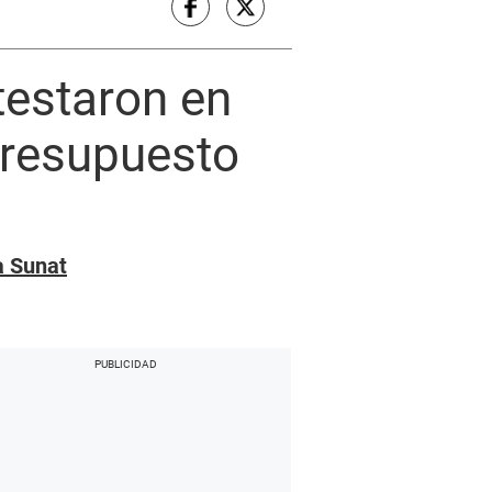
testaron en
presupuesto
a Sunat