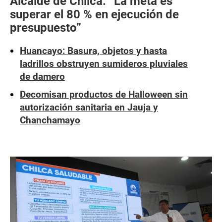
Alcalde de Chilca: “La meta es
superar el 80 % en ejecución de
presupuesto”
Huancayo: Basura, objetos y hasta
ladrillos obstruyen sumideros pluviales
de damero
Decomisan productos de Halloween sin
autorización sanitaria en Jauja y
Chanchamayo