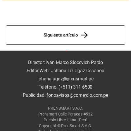
Siguiente artículo
Director: Iván Marco Slocovich Pardo
Editor Web: Johana Liz Ugaz Oscanoa
johana.ugaz@prensmart.pe
Teléfono: (+511) 311 6500
Publicidad:
fonoavisos@comercio.com.pe
PRENSMART S.A.C.
Prensmart Calle Paracas #532
Pueblo Libre, Lima - Perú
Copyright © PrenSmart S.A.C.