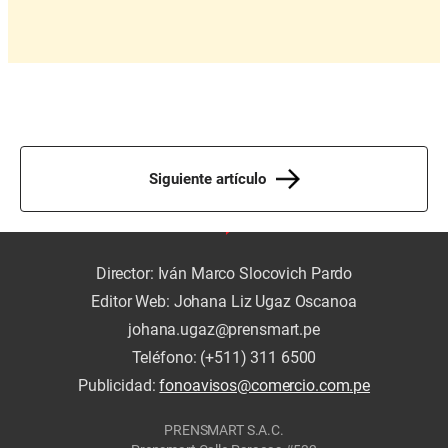
Siguiente artículo
Director: Iván Marco Slocovich Pardo
Editor Web: Johana Liz Ugaz Oscanoa
johana.ugaz@prensmart.pe
Teléfono: (+511) 311 6500
Publicidad:
fonoavisos@comercio.com.pe
PRENSMART S.A.C.