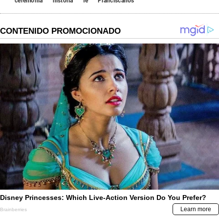
ceremonia
historia
fe
Franciscanos