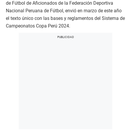
de Fútbol de Aficionados de la Federación Deportiva
Nacional Peruana de Fútbol, envió en marzo de este año
el texto único con las bases y reglamentos del Sistema de
Campeonatos Copa Perú 2024.