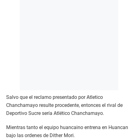
Salvo que el reclamo presentado por Atletico
Chanchamayo resulte procedente, entonces el rival de
Deportivo Sucre sería Atlético Chanchamayo.
Mientras tanto el equipo huancaino entrena en Huancan
bajo las ordenes de Dither Mori.