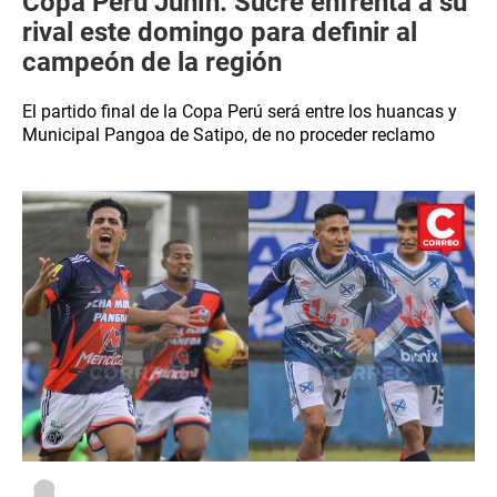
Copa Perú Junín: Sucre enfrenta a su
rival este domingo para definir al
campeón de la región
El partido final de la Copa Perú será entre los huancas y
Municipal Pangoa de Satipo, de no proceder reclamo