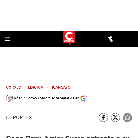
CORREO
>
EDICION
>
HUANCAYO
Añadir
Correo
como fuente preferida en
DEPORTES