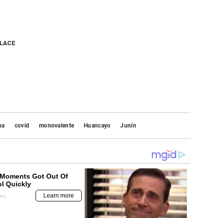
NLACE
na
covid
monovalente
Huancayo
Junín