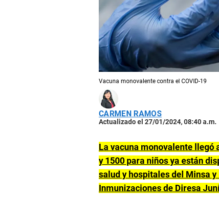
Vacuna monovalente contra el COVID-19
CARMEN RAMOS
Actualizado el 27/01/2024, 08:40 a.m.
La vacuna monovalente llegó a 
y 1500 para niños ya están dis
salud y hospitales del Minsa y
Inmunizaciones de Diresa Juní