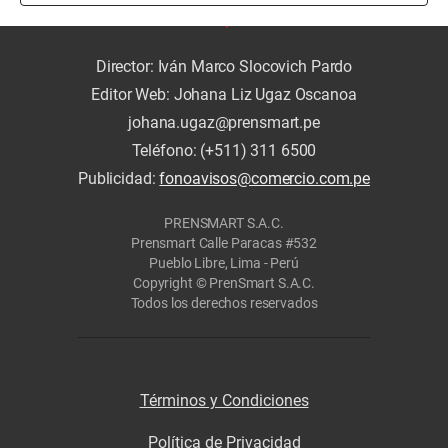
Director: Iván Marco Slocovich Pardo
Editor Web: Johana Liz Ugaz Oscanoa
johana.ugaz@prensmart.pe
Teléfono: (+511) 311 6500
Publicidad:
fonoavisos@comercio.com.pe
PRENSMART S.A.C.
Prensmart Calle Paracas #532
Pueblo Libre, Lima - Perú
Copyright © PrenSmart S.A.C.
Todos los derechos reservados
Términos y Condiciones
Política de Privacidad