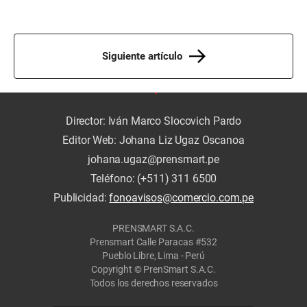
Siguiente artículo
Director: Iván Marco Slocovich Pardo
Editor Web: Johana Liz Ugaz Oscanoa
johana.ugaz@prensmart.pe
Teléfono: (+511) 311 6500
Publicidad:
fonoavisos@comercio.com.pe
PRENSMART S.A.C.
Prensmart Calle Paracas #532
Pueblo Libre, Lima - Perú
Copyright © PrenSmart S.A.C.
Todos los derechos reservados