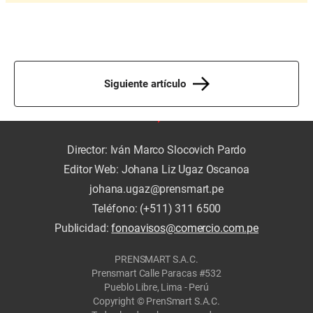
Siguiente artículo
Director: Iván Marco Slocovich Pardo
Editor Web: Johana Liz Ugaz Oscanoa
johana.ugaz@prensmart.pe
Teléfono: (+511) 311 6500
Publicidad:
fonoavisos@comercio.com.pe
PRENSMART S.A.C.
Prensmart Calle Paracas #532
Pueblo Libre, Lima - Perú
Copyright © PrenSmart S.A.C.