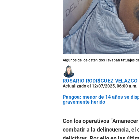
Algunos de los detenidos llevaban tatuajes de
ROSARIO RODRÍGUEZ VELAZCO
Actualizado el 12/07/2025, 06:00 a.m.
Pangoa: menor de 14 años se dis
gravemente herido
Con los operativos “Amanecer 
combatir a la delincuencia, el
delictivas. Por ello en las últ