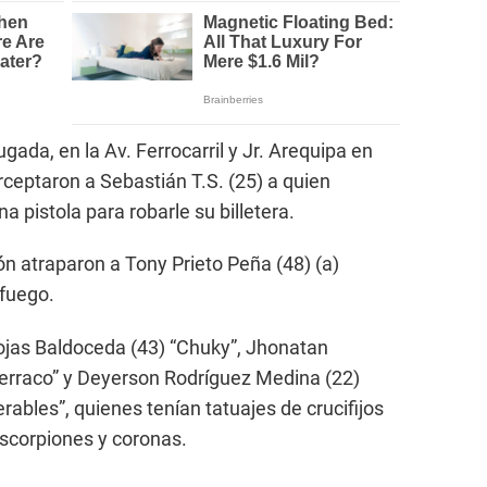
gada, en la Av. Ferrocarril y Jr. Arequipa en
ceptaron a Sebastián T.S. (25) a quien
a pistola para robarle su billetera.
ón atraparon a Tony Prieto Peña (48) (a)
 fuego.
jas Baldoceda (43) “Chuky”, Jhonatan
erraco” y Deyerson Rodríguez Medina (22)
ables”, quienes tenían tatuajes de crucifijos
escorpiones y coronas.