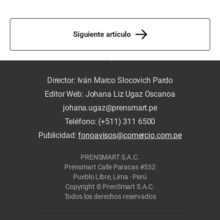
Siguiente artículo
Director: Iván Marco Slocovich Pardo
Editor Web: Johana Liz Ugaz Oscanoa
johana.ugaz@prensmart.pe
Teléfono: (+511) 311 6500
Publicidad:
fonoavisos@comercio.com.pe
PRENSMART S.A.C.
Prensmart Calle Paracas #532
Pueblo Libre, Lima - Perú
Copyright © PrenSmart S.A.C.
Todos los derechos reservados