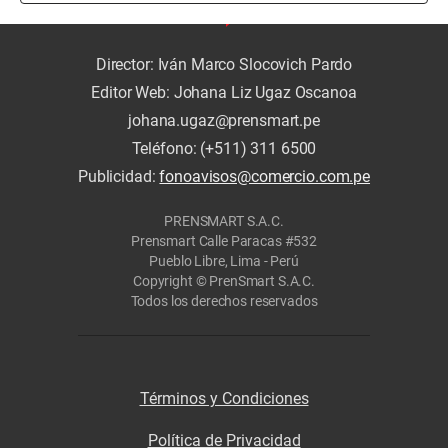
Director: Iván Marco Slocovich Pardo
Editor Web: Johana Liz Ugaz Oscanoa
johana.ugaz@prensmart.pe
Teléfono: (+511) 311 6500
Publicidad:
fonoavisos@comercio.com.pe
PRENSMART S.A.C.
Prensmart Calle Paracas #532
Pueblo Libre, Lima - Perú
Copyright © PrenSmart S.A.C.
Todos los derechos reservados
Términos y Condiciones
Política de Privacidad