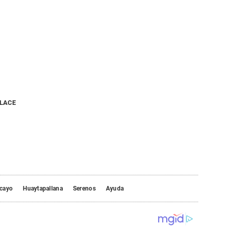
NLACE
cayo
Huaytapallana
Serenos
Ayuda