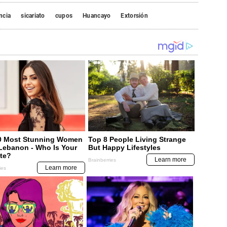
ncia
sicariato
cupos
Huancayo
Extorsión