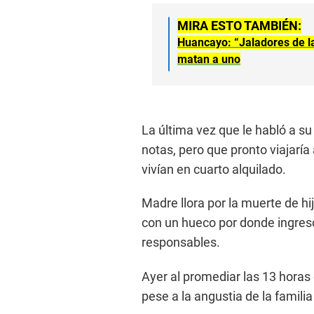
MIRA ESTO TAMBIÉN:
Huancayo: “Jaladores de la
matan a uno
La última vez que le habló a s
notas, pero que pronto viajar
vivían en cuarto alquilado.
Madre llora por la muerte de hi
con un hueco por donde ingresó 
responsables.
Ayer al promediar las 13 horas 
pese a la angustia de la familia