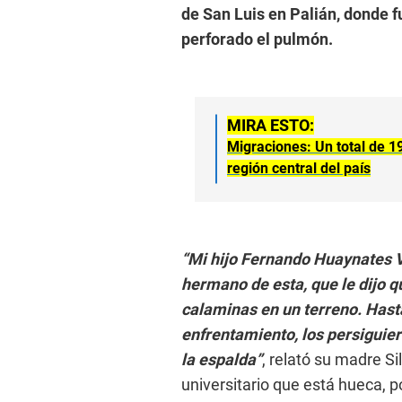
de San Luis en Palián, donde f
perforado el pulmón.
MIRA ESTO:
Migraciones: Un total de 1
región central del país
“Mi hijo Fernando Huaynates V
hermano de esta, que le dijo q
calaminas en un terreno. Hasta
enfrentamiento, los persiguier
la espalda”
, relató su madre Si
universitario que está hueca, po