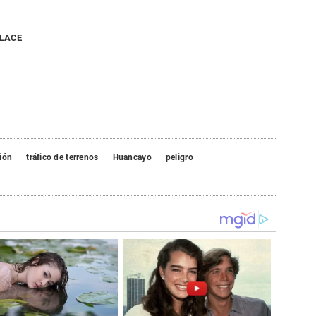
NLACE
ión
tráfico de terrenos
Huancayo
peligro