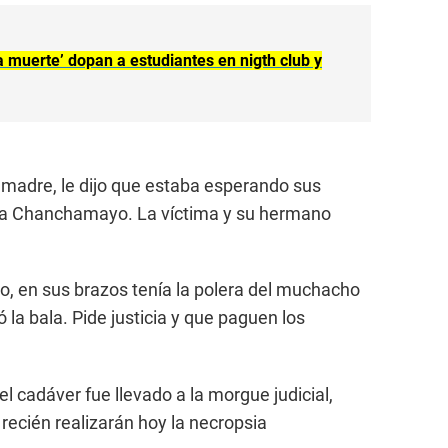
 muerte’ dopan a estudiantes en nigth club y
u madre, le dijo que estaba esperando sus
ía a Chanchamayo. La víctima y su hermano
jo, en sus brazos tenía la polera del muchacho
la bala. Pide justicia y que paguen los
el cadáver fue llevado a la morgue judicial,
 recién realizarán hoy la necropsia