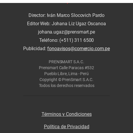
Director: Iván Marco Slocovich Pardo
Editor Web: Johana Liz Ugaz Oscanoa
johana.ugaz@prensmart.pe
Teléfono: (+511) 311 6500
Publicidad:
fonoavisos@comercio.com.pe
PRENSMART S.A.C.
Prensmart Calle Paracas #532
Pueblo Libre, Lima - Perú
Copyright © PrenSmart S.A.C.
Todos los derechos reservados
Términos y Condiciones
Política de Privacidad