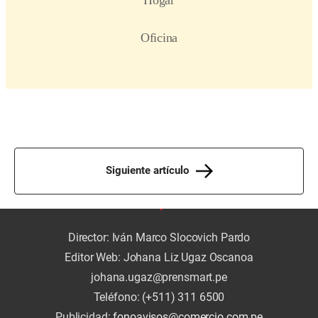
Siguiente artículo
Director: Iván Marco Slocovich Pardo
Editor Web: Johana Liz Ugaz Oscanoa
johana.ugaz@prensmart.pe
Teléfono: (+511) 311 6500
Publicidad:
fonoavisos@comercio.com.pe