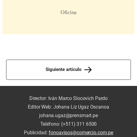
Siguiente artículo
Director: Iván Marco Slocovich Pardo
Editor Web: Johana Liz Ugaz Oscanoa
johana.ugaz@prensmart.pe
Teléfono: (+511) 311 6500
Publicidad:
fonoavisos@comercio.com.pe