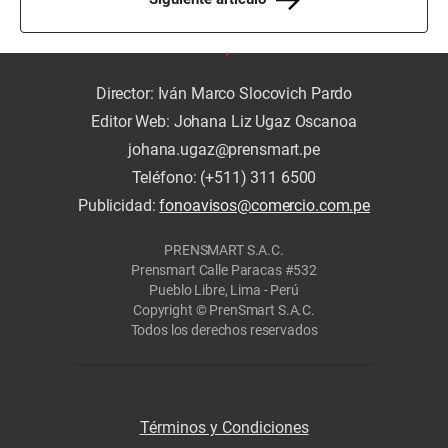
Director: Iván Marco Slocovich Pardo
Editor Web: Johana Liz Ugaz Oscanoa
johana.ugaz@prensmart.pe
Teléfono: (+511) 311 6500
Publicidad:
fonoavisos@comercio.com.pe
PRENSMART S.A.C.
Prensmart Calle Paracas #532
Pueblo Libre, Lima - Perú
Copyright © PrenSmart S.A.C.
Todos los derechos reservados
Términos y Condiciones