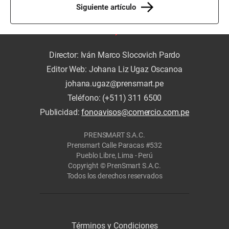
Siguiente artículo
Director: Iván Marco Slocovich Pardo
Editor Web: Johana Liz Ugaz Oscanoa
johana.ugaz@prensmart.pe
Teléfono: (+511) 311 6500
Publicidad:
fonoavisos@comercio.com.pe
PRENSMART S.A.C.
Prensmart Calle Paracas #532
Pueblo Libre, Lima - Perú
Copyright © PrenSmart S.A.C.
Todos los derechos reservados
Términos y Condiciones