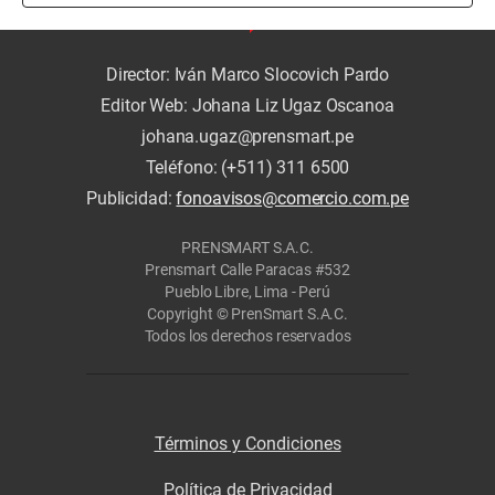
Director: Iván Marco Slocovich Pardo
Editor Web: Johana Liz Ugaz Oscanoa
johana.ugaz@prensmart.pe
Teléfono: (+511) 311 6500
Publicidad:
fonoavisos@comercio.com.pe
PRENSMART S.A.C.
Prensmart Calle Paracas #532
Pueblo Libre, Lima - Perú
Copyright © PrenSmart S.A.C.
Todos los derechos reservados
Términos y Condiciones
Política de Privacidad